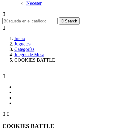
Neceser


Search

Inicio
Juguetes
Categorías
Juegos de Mesa
COOKIES BATTLE



COOKIES BATTLE