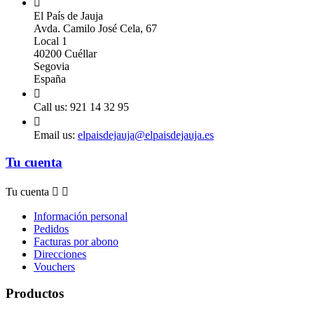

El País de Jauja
Avda. Camilo José Cela, 67
Local 1
40200 Cuéllar
Segovia
España

Call us:
921 14 32 95

Email us:
elpaisdejauja@elpaisdejauja.es
Tu cuenta
Tu cuenta


Información personal
Pedidos
Facturas por abono
Direcciones
Vouchers
Productos