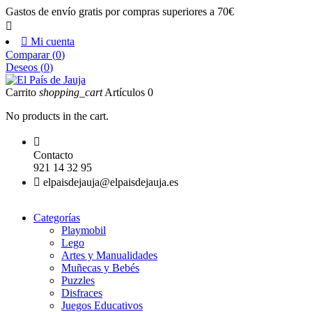
Gastos de envío gratis por compras superiores a 70€


Mi cuenta
Comparar (
0
)
Deseos (
0
)
Carrito
shopping_cart
Artículos
0
No products in the cart.

Contacto
921 14 32 95

elpaisdejauja@elpaisdejauja.es
Categorías
Playmobil
Lego
Artes y Manualidades
Muñecas y Bebés
Puzzles
Disfraces
Juegos Educativos