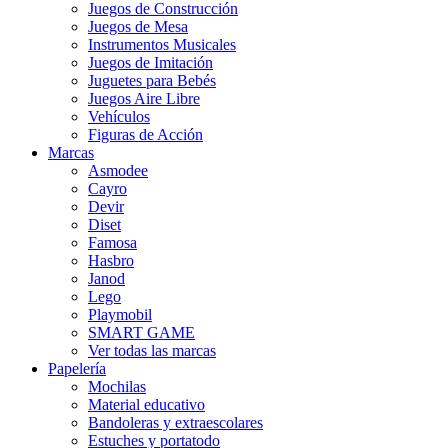
Juegos de Construcción
Juegos de Mesa
Instrumentos Musicales
Juegos de Imitación
Juguetes para Bebés
Juegos Aire Libre
Vehículos
Figuras de Acción
Marcas
Asmodee
Cayro
Devir
Diset
Famosa
Hasbro
Janod
Lego
Playmobil
SMART GAME
Ver todas las marcas
Papelería
Mochilas
Material educativo
Bandoleras y extraescolares
Estuches y portatodo